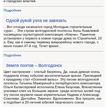
и городских властей.
Подробнее
Одной рукой узла не завязать
…Вот отсюда начинался город Молодым строительным
«ура»… Эти строки волгодонской поэтессы Анны Ковалевой
посвящены скульптурной композиции «Ключи». Памятник
установлен у первого в новом городе дома по Строителей, 10
а. Ему, как и самому первому микрорайону нового города, с
июня пошел 47-й год. Течет время…
Подробнее
Земля поэтов – Волгодонск
Цвет настроения – спелый багрянец. Да, наша дивная осень
подарила этому событию восхитительные краски. Прелюдией
к празднику стал «Осенний вальс». Эту песню волгодонской
поэтессы Татьяны Мажориной и петербургского композитора
Ольги Калантаровой исполнила Елена Казусева. Впечатление
усиливал клип на большом экране: среди золотых аллей под
эту песню кружили наши изумительные Хадижа и Александр
Соколовы. Достойно. Лирично. Вдохновенно. Все прошло, как
и подобает в 20-летний юбилей творческого союза