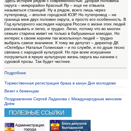
Здесь история рядом с современностью. Добрая половина
округа – микрорайон Красный Яр – еще не отвыкла
называться станицей. Ну а рядом, всего лишь через
путепровод, – вполне городской ЮЗР. Но путепровод – не
граница меж двух половин округа, а просто его особенность. В
Год культурного наследия народов России о жизни этих людей
рассказывать и легко, и трудно. Легко, потому что во многих
семьях старина живет не только в бабушкиных комодах. Но
интерес к своим корням так всколыхнул людей – трудно
выбрать самое значимое. К тому же депутат – директор ДК
«Октябрь» Наталья Голинская – и по службе, и по душе тесно
связана с народной культурой. Но при всем искушении
погрузиться в яркую культурную жизнь округа мы начнем с
суровой прозы. Так будет честнее.
Подробнее
Торжественная регистрация брака в канун Дня молодежи
Визит к беженцам
Поздравление Сергей Ладанова с Международным женским
Днём
ПОЛЕЗНЫЕ ССЫЛКИ