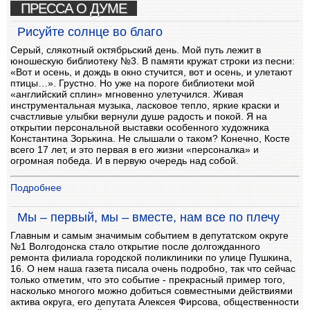
ПРЕССА О ДУМЕ
Рисуйте солнце во благо
Серый, слякотный октябрьский день. Мой путь лежит в
юношескую библиотеку №3. В памяти кружат строки из песни:
«Вот и осень, и дождь в окно стучится, вот и осень, и улетают
птицы…». Грустно. Но уже на пороге библиотеки мой
«английский сплин» мгновенно улетучился. Живая
инструментальная музыка, ласковое тепло, яркие краски и
счастливые улыбки вернули душе радость и покой. Я на
открытии персональной выставки особенного художника
Константина Зорькина. Не слышали о таком? Конечно, Косте
всего 17 лет, и это первая в его жизни «персоналка» и
огромная победа. И в первую очередь над собой.
Подробнее
Мы – первый, мы – вместе, нам все по плечу
Главным и самым значимым событием в депутатском округе
№1 Волгодонска стало открытие после долгожданного
ремонта филиала городской поликлиники по улице Пушкина,
16. О нем наша газета писала очень подробно, так что сейчас
только отметим, что это событие - прекрасный пример того,
насколько многого можно добиться совместными действиями
актива округа, его депутата Алексея Фирсова, общественности