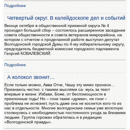
Подробнее
Четвертый округ. В калейдоскопе дел и событий
Вконце октября в общественной приемной округа № 4
проходил большой сбор – состоялось расширенное заседание
совета общественности и совета ветеранов микрорайона, на
котором с отчетом о проделанной работе выступил депутат
Волгодонской городской Думы по 4-му избирательному округу,
председатель бюджетной комиссии городского парламента
Георгий КОВАЛЕВСКИЙ.
Подробнее
А колокол звонит…
Если только можно, Aвва Oтче, Чашу эту мимо пронеси…
Признаюсь честно: с такими мыслями са- жусь за текст
впервые в жизни. Избави, Боже, от беспомощности в
преклонные годы! Но – гони такие «думки», не гони –
проблема не исчезнет, пусть даже она не коснется кого-то из
нас в отдельности. Многие волгодонские семьи уже вплотную
столкнулись с необходимостью постоянного ухода за близкими
людьми. Группа горожан обратилась и в редакцию
«Волгодонской правды».