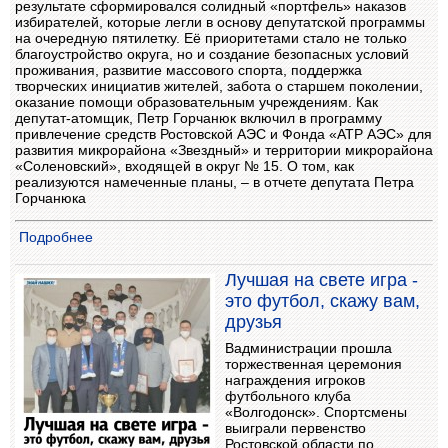
результате сформировался солидный «портфель» наказов
избирателей, которые легли в основу депутатской программы
на очередную пятилетку. Её приоритетами стало не только
благоустройство округа, но и создание безопасных условий
проживания, развитие массового спорта, поддержка
творческих инициатив жителей, забота о старшем поколении,
оказание помощи образовательным учреждениям. Как
депутат-атомщик, Петр Горчанюк включил в программу
привлечение средств Ростовской АЭС и Фонда «АТР АЭС» для
развития микрорайона «Звездный» и территории микрорайона
«Соленовский», входящей в округ № 15. О том, как
реализуются намеченные планы, – в отчете депутата Петра
Горчанюка
Подробнее
Лучшая на свете игра -
это футбол, скажу вам,
друзья
Вадминистрации прошла
торжественная церемония
награждения игроков
футбольного клуба
«Волгодонск». Спортсмены
выиграли первенство
Ростовской области по