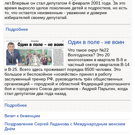
лет.Впервые он стал депутатом 4 февраля 2001 года. За это
время выросло целое поколение детей и подростков, но есть
то, что остается неизменным - уважение и доверие
избирателей своему депутатай.
Подробнее
Один в поле - не воин
Что такое округ №22
Волгодонска? Это 20
многоэтажек в квартале В-8 и
частный сектор кварталов В-14
и В-25. Всего здесь проживают порядка 8500 человек. Это
большое и беспокойное «хозяйство» принял в работу
заслуженный тренер РФ, руководитель трёх общественных
организаций – городской и областной Федераций рукопашного
боя и городского Союза десантников - Андрей Парыгин, когда
стал депутатом два года назад.
Подробнее
Визит к беженцам
Поздравление Сергей Ладанова с Международным женским
Днём