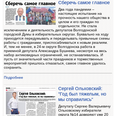
Сберечь самое главное
Два года пандемии –
настоящее испытание на
прочность нашего общества в
целом и его граждан по
отдельности. Не стала
исключением и деятельность депутатов Волгодонской
городской Думы в избирательных округах. Буквально на ходу
приходится передумывать и переделывать привычные схемы
работы с гражданами, приспосабливаться к новым реалиям.
И, тем не менее, в 24-м округе Волгодонска работа в
приемной депутата Александра Бушнева, несмотря на весь
набор антиковидных ограничений, не останавливалась. И
пусть от значительной части праздников и торжественных
мероприятий пришлось отказаться, самое главное удалось
сохранить.
Подробнее
Сергей Ольховский:
"Год был тяжелым, но
мы справились"
Депутату Сергею Валерьевичу
Ольховскому избиратели
округа №14 доверяют уже 20