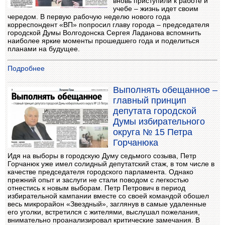
вновь приступили к работе и
учебе – жизнь идет своим
чередом. В первую рабочую неделю нового года
корреспондент «ВП» попросил главу города – председателя
городской Думы Волгодонска Сергея Ладанова вспомнить
наиболее яркие моменты прошедшего года и поделиться
планами на будущее.
Подробнее
Выполнять обещанное –
главный принцип
депутата городской
Думы избирательного
округа № 15 Петра
Горчанюка
Идя на выборы в городскую Думу седьмого созыва, Петр
Горчанюк уже имел солидный депутатский стаж, в том числе в
качестве председателя городского парламента. Однако
прежний опыт и заслуги не стали поводом с легкостью
отнестись к новым выборам. Петр Петрович в период
избирательной кампании вместе со своей командой обошел
весь микрорайон «Звездный», заглянув в самые удаленные
его уголки, встретился с жителями, выслушал пожелания,
внимательно проанализировал критические замечания. В