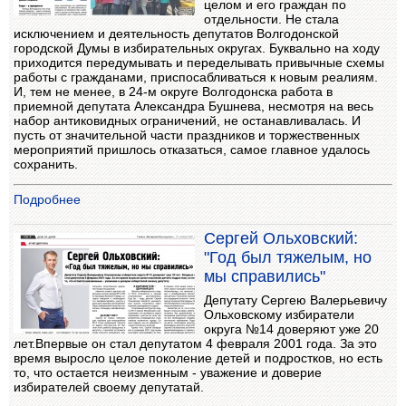
целом и его граждан по
отдельности. Не стала
исключением и деятельность депутатов Волгодонской
городской Думы в избирательных округах. Буквально на ходу
приходится передумывать и переделывать привычные схемы
работы с гражданами, приспосабливаться к новым реалиям.
И, тем не менее, в 24-м округе Волгодонска работа в
приемной депутата Александра Бушнева, несмотря на весь
набор антиковидных ограничений, не останавливалась. И
пусть от значительной части праздников и торжественных
мероприятий пришлось отказаться, самое главное удалось
сохранить.
Подробнее
Сергей Ольховский:
"Год был тяжелым, но
мы справились"
Депутату Сергею Валерьевичу
Ольховскому избиратели
округа №14 доверяют уже 20
лет.Впервые он стал депутатом 4 февраля 2001 года. За это
время выросло целое поколение детей и подростков, но есть
то, что остается неизменным - уважение и доверие
избирателей своему депутатай.