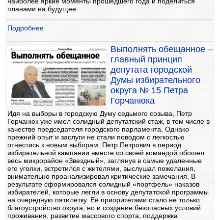
наиболее яркие моменты прошедшего года и поделиться
планами на будущее.
Подробнее
Выполнять обещанное –
главный принцип
депутата городской
Думы избирательного
округа № 15 Петра
Горчанюка
Идя на выборы в городскую Думу седьмого созыва, Петр
Горчанюк уже имел солидный депутатский стаж, в том числе в
качестве председателя городского парламента. Однако
прежний опыт и заслуги не стали поводом с легкостью
отнестись к новым выборам. Петр Петрович в период
избирательной кампании вместе со своей командой обошел
весь микрорайон «Звездный», заглянув в самые удаленные
его уголки, встретился с жителями, выслушал пожелания,
внимательно проанализировал критические замечания. В
результате сформировался солидный «портфель» наказов
избирателей, которые легли в основу депутатской программы
на очередную пятилетку. Её приоритетами стало не только
благоустройство округа, но и создание безопасных условий
проживания, развитие массового спорта, поддержка