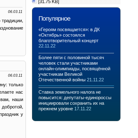
[31.75 KB]
06.03.11
Популярное
 традиции,
азднование
«Героям посвящается»: в ДК
«Октябрь» состоялся
благотворительный концерт
22.11.22
Более пяти с половиной тысяч
человек стали участниками
онлайн-олимпиады, посвящённой
участникам Великой
06.03.11
Отечественной войны
21.11.22
ну: только
елаете нас
Ставка земельного налога не
повысится: депутаты-единороссы
 вам, наши
инициировали сохранить их на
добротой,
прежнем уровне
17.11.22
праздник у