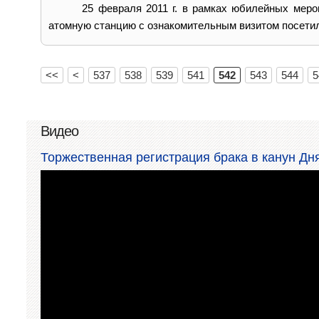
25 февраля 2011 г. в рамках юбилейных меро
атомную станцию с ознакомительным визитом посетил
<<
<
537
538
539
541
542
543
544
5
Видео
Торжественная регистрация брака в канун Д