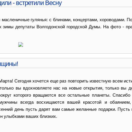
или - встретили Весну
 масленичные гулянья: с блинами, концертами, хороводами. По
х зимы депутаты Волгодонской городской Думы. На фото - пр
нщины!
Марта! Сегодня хочется еще раз повторить известную всем исти
 только вы вдохновляете нас на новые открытия, только вы д
 вокруг которого вращаются все остальные планеты. Спасибо
ужчины всегда восхищаются вашей красотой и обаянием, 
сенний день пусть дарят вам самые желанные подарки. Пусть 
ен улыбками ваших близких.