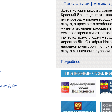
Простая арифметика де
Здесь история рядом с совр
Красный Яр – еще не отвыкла
путепровод, – вполне городс
округа, а просто его особенн
жизни этих людей рассказыват
семьях старина живет не тол
так всколыхнул людей – труд
директор ДК «Октябрь» Натал
народной культурой. Но при 
округа мы начнем с суровой 
Подробнее
и
ПОЛЕЗНЫЕ ССЫЛКИ
ским Днём