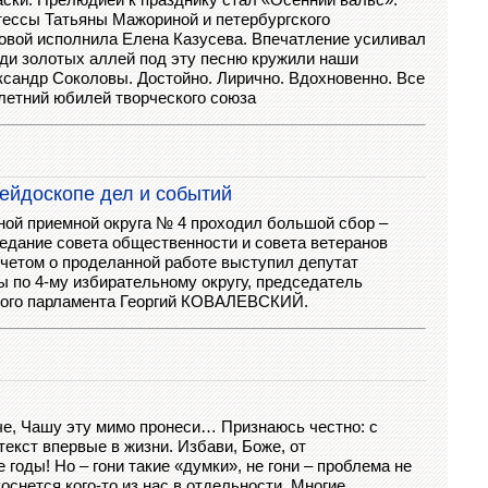
тессы Татьяны Мажориной и петербургского
овой исполнила Елена Казусева. Впечатление усиливал
еди золотых аллей под эту песню кружили наши
сандр Соколовы. Достойно. Лирично. Вдохновенно. Все
-летний юбилей творческого союза
лейдоскопе дел и событий
ной приемной округа № 4 проходил большой сбор –
едание совета общественности и совета ветеранов
тчетом о проделанной работе выступил депутат
ы по 4-му избирательному округу, председатель
кого парламента Георгий КОВАЛЕВСКИЙ.
че, Чашу эту мимо пронеси… Признаюсь честно: с
текст впервые в жизни. Избави, Боже, от
годы! Но – гони такие «думки», не гони – проблема не
коснется кого-то из нас в отдельности. Многие