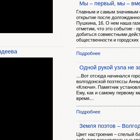
Мы – первый, мы – вме
Главным и самым значимым с
открытие после долгожданно
Пушкина, 16. О нем наша газ
отметим, что это событие - 
добиться совместными действ
общественности и городских 
рдеева
Подробнее
Одной рукой узла не з
…Вот отсюда начинался гор
волгодонской поэтессы Анн
«Ключи». Памятник установле
Ему, как и самому первому ми
время…
Подробнее
Земля поэтов – Волго
Цвет настроения – спелый ба
событию восхитительные кра