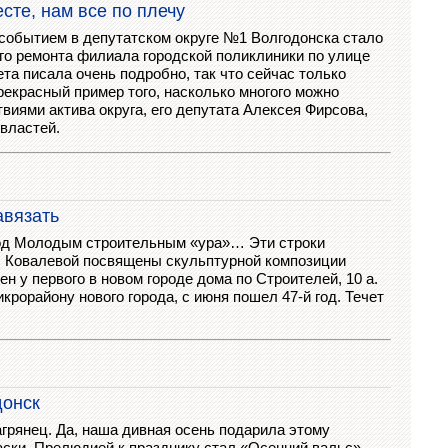
сте, нам все по плечу
обытием в депутатском округе №1 Волгодонска стало
го ремонта филиала городской поликлиники по улице
ета писала очень подробно, так что сейчас только
прекрасный пример того, насколько многого можно
иями актива округа, его депутата Алексея Фирсова,
властей.
авязать
од Молодым строительным «ура»… Эти строки
ы Ковалевой посвящены скульптурной композиции
н у первого в новом городе дома по Строителей, 10 а.
крорайону нового города, с июня пошел 47-й год. Течет
донск
грянец. Да, наша дивная осень подарила этому
ски. Прелюдией к празднику стал «Осенний вальс».