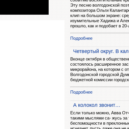
Эту песню волгодонской поэ
композитора Ольги Калантар
клип на большом экране: ср
изумительные Хадижа и Алек
прошло, как и подобает в 20
Подробнее
Четвертый округ. В ка
Вконце октября в обществен
состоялось расширенное зас
микрорайона, на котором с о
Волгодонской городской Дум
бюджетной комиссии городс
Подробнее
А колокол звонит…
Если только можно, Aвва Oт
такими мыслями са- жусь за 
беспомощности в преклонные 
исчезнет, пусть даже она не 