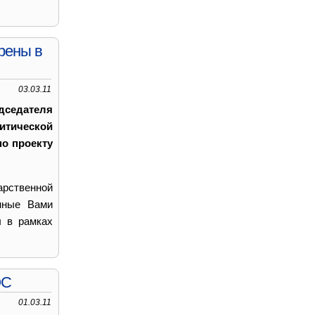
рены в
03.03.11
дседателя
итической
о проекту
арственной
нные Вами
ы в рамках
ЭС
01.03.11