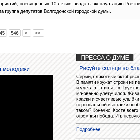
приятий, посвященных 10-летию ввода в эксплуатацию Росто
а группа депутатов Волгодонской городской думы.
45
546
>
>>
"#"
[
]
ПРЕССА О ДУМЕ
Рисуйте солнце во бла
ня молодежи
Серый, слякотный октябрьск
В памяти кружат строки из пе
и улетают птицы…». Грустно.
мгновенно улетучился. Жива
краски и счастливые улыбки 
персональной выставки особ
таком? Конечно, Косте всего 
огромная победа. И в первую
Подробнее