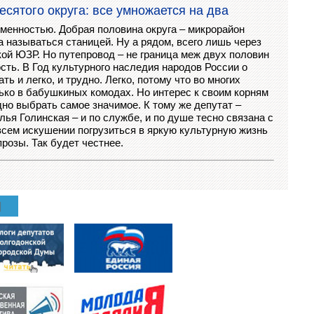
сятого округа: все умножается на два
еменностью. Добрая половина округа – микрорайон
 называться станицей. Ну а рядом, всего лишь через
кой ЮЗР. Но путепровод – не граница меж двух половин
ость. В Год культурного наследия народов России о
ь и легко, и трудно. Легко, потому что во многих
ько в бабушкиных комодах. Но интерес к своим корням
но выбрать самое значимое. К тому же депутат –
ья Голинская – и по службе, и по душе тесно связана с
всем искушении погрузиться в яркую культурную жизнь
прозы. Так будет честнее.