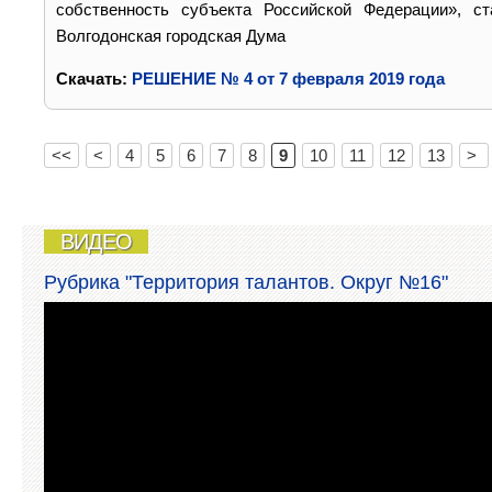
собственность субъекта Российской Федерации», ст
Волгодонская городская Дума
Cкачать:
РЕШЕНИЕ № 4 от 7 февраля 2019 года
<<
<
4
5
6
7
8
9
10
11
12
13
>
ВИДЕО
Рубрика "Территория талантов. Округ №16"