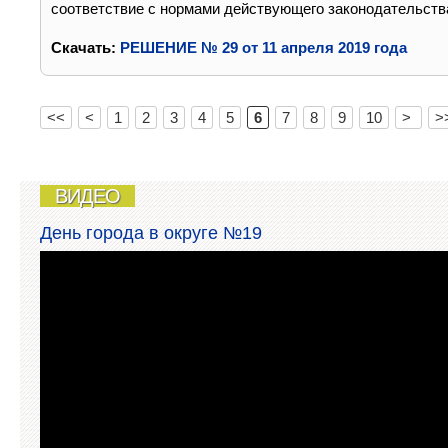
соответствие с нормами действующего законодательств
Cкачать:
РЕШЕНИЕ № 29 от 11 апреля 2019 года
<<
<
1
2
3
4
5
6
7
8
9
10
>
>
ВИДЕО
День города в округе №19