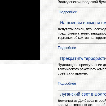
Волгодонской городской Дум
Подробнее
На вызовы времени см
Депутаты сочли, что необход
предпринимателям, инициир
торговых объектов на террит
Подробнее
Прекратить террорист
Чудовищное преступление да
тактического ракетного комп
советских времен.
Подробнее
Луганский свет в Волг
Беженцы из Донбасса второй
восемь страшных лет под обс