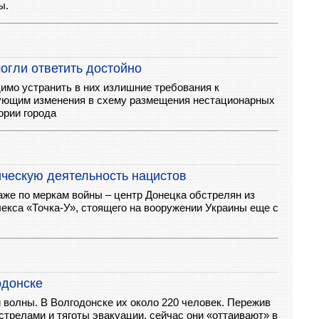
ы.
огли ответить достойно
имо устранить в них излишние требования к
ующим изменения в схему размещения нестационарных
ории города
ическую деятельность нацистов
же по меркам войны – центр Донецка обстрелян из
лекса «Точка-У», стоящего на вооружении Украины еще с
одонске
 волны. В Волгодонске их около 220 человек. Пережив
трелами и тяготы эвакуации, сейчас они «оттаивают» в