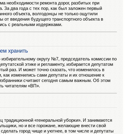
ма необходимости ремонта дорог, разбитых при
. За два года с тех пор, как был заложен первый
анного объекта, волгодонцы не только ощутили
ы от введения будущего транспортного объекта в
лись с реальными издержками.
дем хранить
о избирательному округу №7, председатель комиссии по
епутатской этике и регламенту, избирается депутатом
тый раз. И может точно сказать, что изменилось в
и, как изменились сами депутаты и их отношение к
 избранники считают сегодня самым важным. Об этом
ть читателям «ВП».
яц традиционной «генеральной уборки». И занимаются
льщики, но и все горожане, желающие внести свой
 сделать город чище и уютнее, в том числе и депутаты