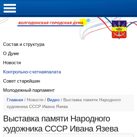
Состав и
структура
О Думе
Новости
Контрольно-счетная
палата
Совет
старейшин
Молодежный
парламент
Главная
/
Новости
/
Видео
/
Выставка памяти Народного
художника СССР Ивана Язева
Выставка памяти Народного
художника СССР Ивана Язева