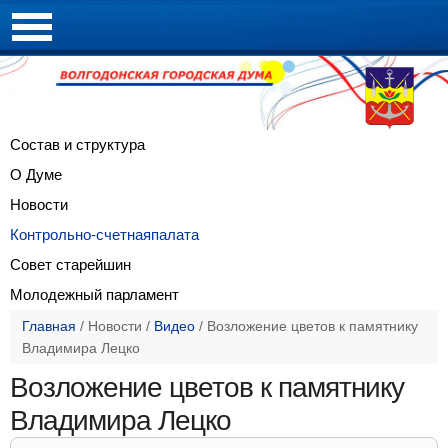
Состав и
структура
О Думе
Новости
Контрольно-счетная
палата
Совет
старейшин
Молодежный
парламент
Главная
/
Новости
/
Видео
/
Возложение цветов к памятнику
Владимира Лецко
Возложение цветов к памятнику
Владимира Лецко