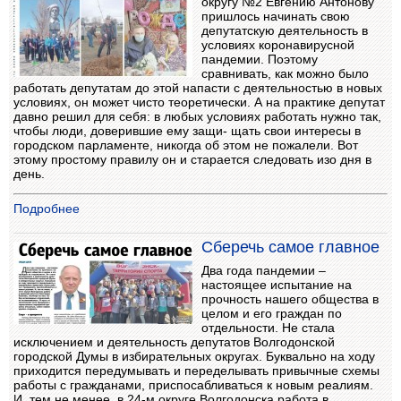
округу №2 Евгению Антонову
пришлось начинать свою
депутатскую деятельность в
условиях коронавирусной
пандемии. Поэтому
сравнивать, как можно было
работать депутатам до этой напасти с деятельностью в новых
условиях, он может чисто теоретически. А на практике депутат
давно решил для себя: в любых условиях работать нужно так,
чтобы люди, доверившие ему защи- щать свои интересы в
городском парламенте, никогда об этом не пожалели. Вот
этому простому правилу он и старается следовать изо дня в
день.
Подробнее
Сберечь самое главное
Два года пандемии –
настоящее испытание на
прочность нашего общества в
целом и его граждан по
отдельности. Не стала
исключением и деятельность депутатов Волгодонской
городской Думы в избирательных округах. Буквально на ходу
приходится передумывать и переделывать привычные схемы
работы с гражданами, приспосабливаться к новым реалиям.
И, тем не менее, в 24-м округе Волгодонска работа в