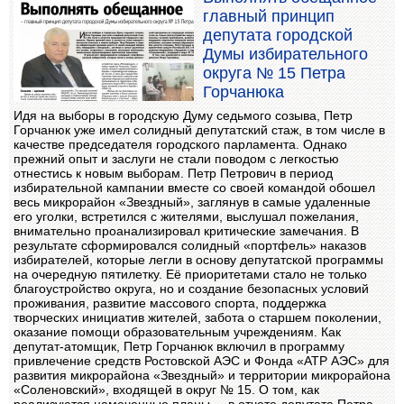
главный принцип
депутата городской
Думы избирательного
округа № 15 Петра
Горчанюка
Идя на выборы в городскую Думу седьмого созыва, Петр
Горчанюк уже имел солидный депутатский стаж, в том числе в
качестве председателя городского парламента. Однако
прежний опыт и заслуги не стали поводом с легкостью
отнестись к новым выборам. Петр Петрович в период
избирательной кампании вместе со своей командой обошел
весь микрорайон «Звездный», заглянув в самые удаленные
его уголки, встретился с жителями, выслушал пожелания,
внимательно проанализировал критические замечания. В
результате сформировался солидный «портфель» наказов
избирателей, которые легли в основу депутатской программы
на очередную пятилетку. Её приоритетами стало не только
благоустройство округа, но и создание безопасных условий
проживания, развитие массового спорта, поддержка
творческих инициатив жителей, забота о старшем поколении,
оказание помощи образовательным учреждениям. Как
депутат-атомщик, Петр Горчанюк включил в программу
привлечение средств Ростовской АЭС и Фонда «АТР АЭС» для
развития микрорайона «Звездный» и территории микрорайона
«Соленовский», входящей в округ № 15. О том, как