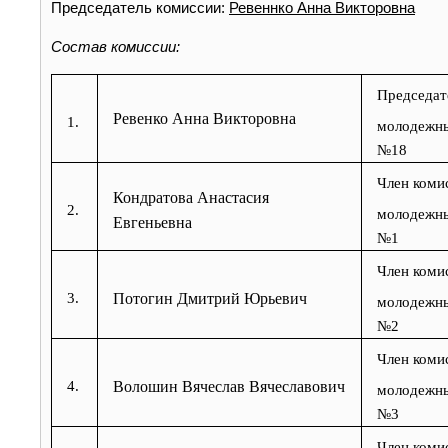
Председатель комиссии:
Ревеннко Анна Викторовна
Состав комиссии:
Председат
Ревенко Анна Викторовна
1.
молодежны
№18
Член коми
Кондратова Анастасия
2.
молодежны
Евгеньевна
№1
Член коми
3.
Потогин Дмитрий Юрьевич
молодежны
№2
Член коми
4.
Волошин Вячеслав Вячеславович
молодежны
№3
Член коми