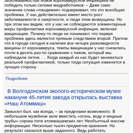
заболеваемостью новой коронавирусной инфекцией не
победить только силами медработников: – Даже само
значение слова «пандемия» подчеркивает, что это всеобщая
проблема. У нас действительно имеет место рост
заболеваемости и смертности, и люди этим возмущены. Но
при этом мы видим, что у нас не соблюдаются элементарные
меры профилактики коронавирусной инфекции, включая
вакцинацию. Почему-то люди не понимают, что первая
проблема здесь является прямым следствием второй. Притом
что в городе сегодня в наличии все четыре разновидности
вакцины от коронавируса, темпы вакцинации у нас снизились
почти в десять раз по сравнению с пиком, который мы
наблюдали летом. … Когда каждый из нас будет заниматься
реальной профилактикой, только тогда ситуация изменится в
лучшую сторону.
Подробнее
В Волгодонском эколого-историческом музее
накануне 45-летия завода открылась выставка
«Наш Атоммаш»
Замысел был, как всегда, – за пределами возможного. В
небольшом музейном зале вместить «огонь, воду и медные
трубы» сорока пяти атоммашевских лет. Необъятный массив
информации. Несколько тысяч предметов хранения. Но
результат оказался выше заданного. Ведь работать