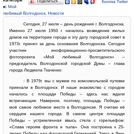
Категори
Кнопка Twiter
Поделиться…
я:
Мой
любимый Волгодонск
,
Новости
Сегодня, 27 июля – день рождения г. Волгодонска.
Именно 27 июля 1950 г. началось возведение жилых
домов на территории города и эту дату городской совет в
1973г. принял за день основания Волгодонска. Сегодня
участник иноформационно-просветительского
фотопроекта «Мой любимый Волгодонск» –
председатель Волгодонской городской Думы – глава
города Людмила Ткаченко:
- В 1979г. мы с мужем по комсомольской путевке
приехали в Волгодонск. И наше знакомство с городом
началось с площади Победы – здесь нас ждали
встречающие. Наверное, поэтому, площадь Победы –
моё самое любимое место в Волгодонске. Я считаю её
сердцем нашего города. В самом центре площади
Победы – устремленная ввысь стела с горельефом:
«Слава героям фронта и тыла». Она построена к 25-
летию Победы над фашистской Германией. Здесь в День